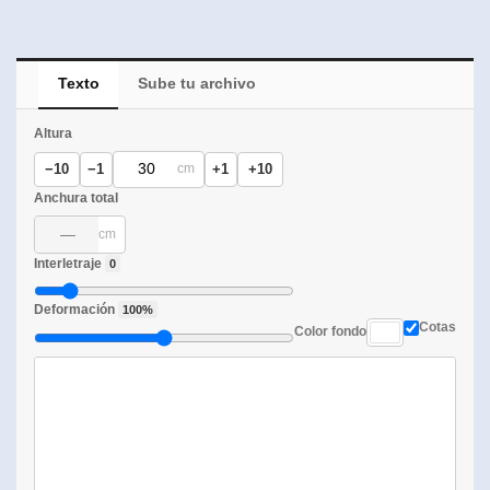
Texto
Sube tu archivo
Altura
−10
−1
+1
+10
cm
Anchura total
cm
Interletraje
0
Deformación
100%
Cotas
Color fondo