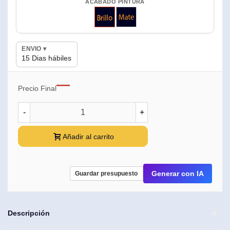
ACABADO PINTURA
Brillo
Mate
ENVIO
▾
15 Dias hábiles
—
Precio Final
-
+
Añadir al carrito
Generar con IA
Guardar presupuesto
90,75 €
(impuestos inc.)
Descripción